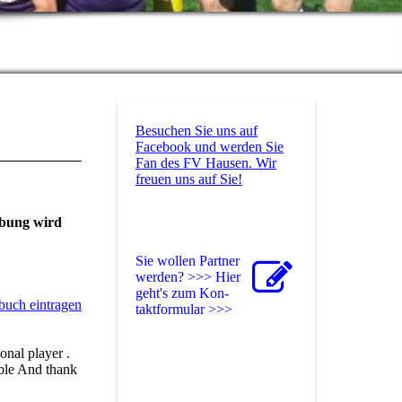
Besuchen Sie uns auf
Facebook und werden Sie
Fan des FV Hausen. Wir
freuen uns auf Sie!
rbung wird
Sie wollen Partner
werden? >>> Hier
geht's zum Kon­
buch eintragen
takt­for­mu­lar >>>
onal player .
ible And thank