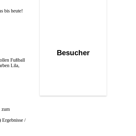
s bis heute!
Besucher
ollen Fußball
arben Lila,
n zum
 Ergebnisse /